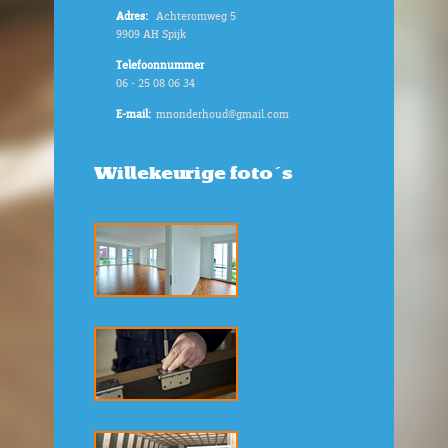
Adres:
Achteromweg 5
9909 AH Spijk
Telefoonnummer
06 - 25 08 06 34
E-mail:
mnonderhoud@gmail.com
Willekeurige foto's