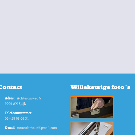
Contact
Willekeurige foto's
Adres:
Achteromweg 5
9909 AH Spijk
Telefoonnummer
06 - 25 08 06 34
E-mail:
mnonderhoud@gmail.com