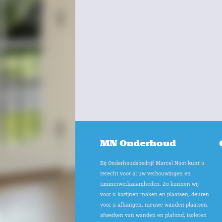
MN Onderhoud
Bij Onderhoudsbedrijf Marcel Noot kunt u
terecht voor al uw verbouwingen en
timmerwerkzaamheden. Zo kunnen wij
voor u kozijnen maken en plaatsen, deuren
voor u afhangen, nieuwe wanden plaatsen,
afwerken van wanden en plafond, isoleren