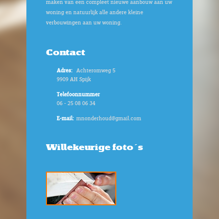
maken van een compleet nieuwe aanbouw aan uw
woning en natuurlijk alle andere kleine
verbouwingen aan uw woning.
Contact
Adres:
Achteromweg 5
9909 AH Spijk
Telefoonnummer
06 - 25 08 06 34
E-mail:
mnonderhoud@gmail.com
Willekeurige foto's