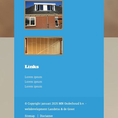
Links
Lorem ipsum
Lorem ipsum
Lorem ipsum
© Copyright januari 2025 MN Onderhoud b.v. -
webdevelopment
Landstra & de Groot
Sitemap
Disclaimer