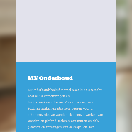
MN Onderhoud
Bij Onderhoudsbedrijf Marcel Noot kunt u terecht
voor al uw verbouwingen en
timmerwerkzaamheden. Zo kunnen wij voor u
kozijnen maken en plaatsen, deuren voor u
afhangen, nieuwe wanden plaatsen, afwerken van
wanden en plafond, isoleren van muren en dak,
plaatsen en vervangen van dakkapellen, het