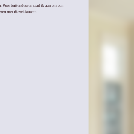
en. Voor buitendeuren raad ik aan om een
ieren met dieveklauwen.