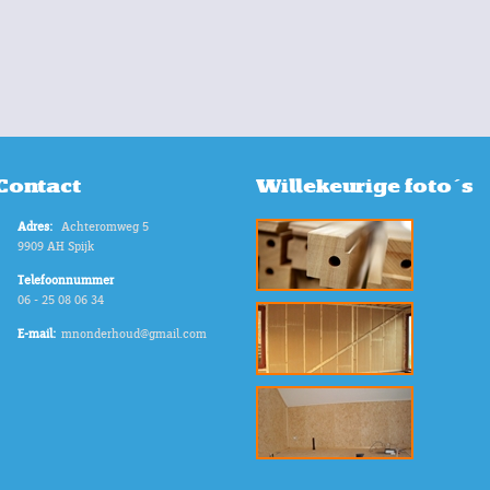
Contact
Willekeurige foto's
Adres:
Achteromweg 5
9909 AH Spijk
Telefoonnummer
06 - 25 08 06 34
E-mail:
mnonderhoud@gmail.com